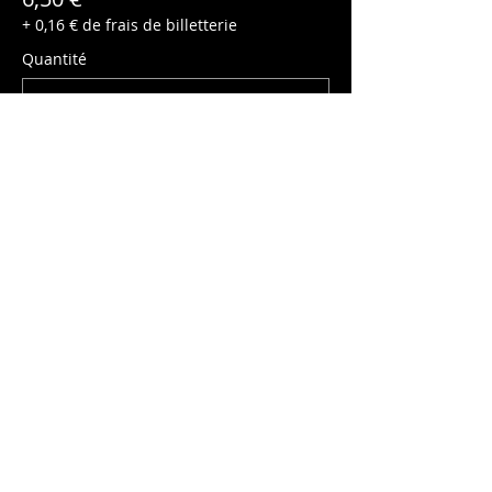
+ 0,16 € de frais de billetterie
Quantité
Enfant (-10ans)
5,00 €
+ 0,13 € de frais de billetterie
Quantité
Total
0,00 €
Passer la commande