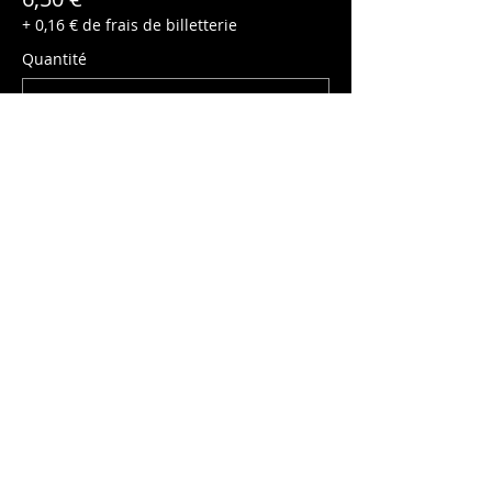
+ 0,16 € de frais de billetterie
Quantité
Enfant (-10ans)
5,00 €
+ 0,13 € de frais de billetterie
Quantité
Total
0,00 €
Passer la commande