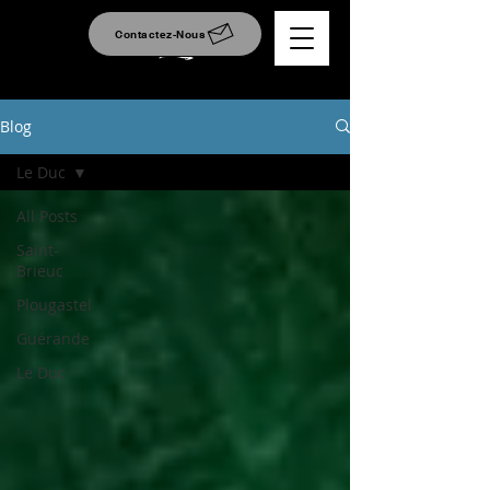
Contactez-Nous
Blog
Le Duc
All Posts
Saint-
Brieuc
Plougastel
Guérande
Le Duc