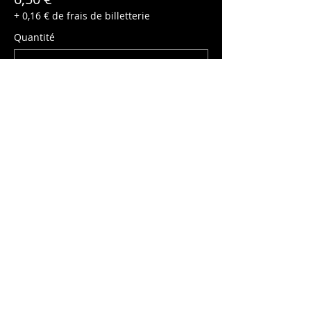
+ 0,16 € de frais de billetterie
Quantité
Enfant (-10ans)
5,00 €
+ 0,13 € de frais de billetterie
Quantité
Total
0,00 €
Passer la commande