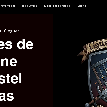
entation
Débuter
Nos antennes
More
du Cléguer
es de
gne
stel
as