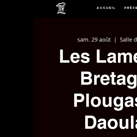
Accueil
Prés
sam. 29 août
  |  
Salle 
Les Lam
Breta
Plouga
Daoul