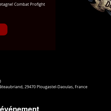
retagne! Combat Profight
0
hâteaubriand, 29470 Plougastel-Daoulas, France
l'événement