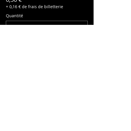
+ 0,16 € de frais de billetterie
Quantité
Enfant (-10ans)
5,00 €
+ 0,13 € de frais de billetterie
Quantité
Total
0,00 €
Passer la commande