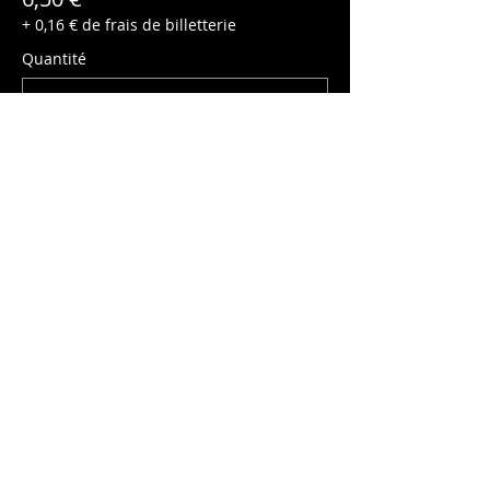
+ 0,16 € de frais de billetterie
Quantité
Enfant (-10ans)
5,00 €
+ 0,13 € de frais de billetterie
Quantité
Total
0,00 €
Passer la commande