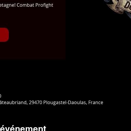
retagne! Combat Profight
0
hâteaubriand, 29470 Plougastel-Daoulas, France
l'événement