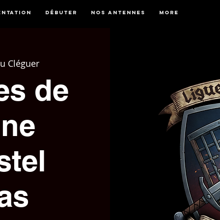
entation
Débuter
Nos antennes
More
du Cléguer
es de
gne
stel
as