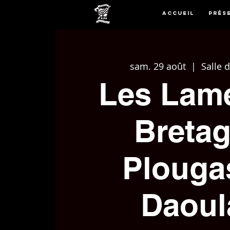
Accueil
Prés
sam. 29 août
  |  
Salle 
Les Lam
Breta
Plouga
Daoul