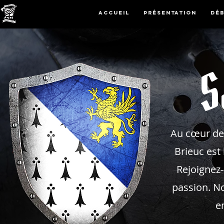
Accueil
Présentation
Dé
S
Au cœur des
Brieuc est
Rejoignez
passion. No
e